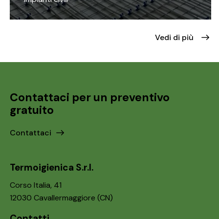
Vedi di più
Contattaci per un preventivo
gratuito
Contattaci
Termoigienica S.r.l.
Corso Italia, 41
12030 Cavallermaggiore (CN)
Contatti