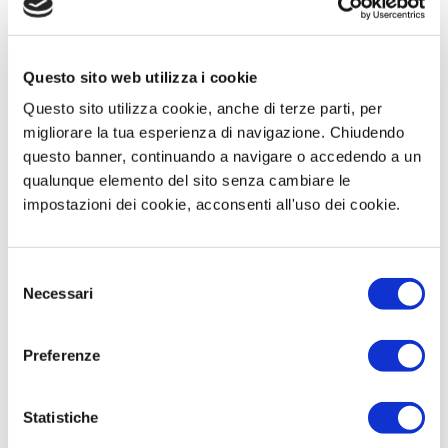
Sostituzione di componenti usurati
Miglioramento dell’efficienza idrica
Adeguamenti a nuove normative
Questo sito web utilizza i cookie
Questo sito utilizza cookie, anche di terze parti, per
migliorare la tua esperienza di navigazione. Chiudendo
questo banner, continuando a navigare o accedendo a un
Affidabilità e qualità al servizio
qualunque elemento del sito senza cambiare le
impostazioni dei cookie, acconsenti all'uso dei cookie.
L’obiettivo è garantire
acqua sicura, impianti
efficienti e massima tranquillità per chi
vive gli ambienti
.
S
La nostra esperienza e il nostro metodo di
Necessari
e
lavoro ci permettono di realizzare impianti
l
sanitari funzionali e conformi agli standard più
e
Preferenze
elevati.
z
i
o
Statistiche
Mettiti in contatto con noi
n